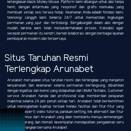
ketangkasan klasik Mickey Mouse. Platform kami dibangun untuk aksi tanpa
henti, dengan antarmuka yang responsif dan grafis memukau yang
membuat setiap sesi terasa hidup. Keamanan Anda adalah fondasi kami;
teknologi canggih kami bekerja 24/7 untuk memastikan lingkungan
permainan yang jujur dan terlindungi. Bergabunglah dalam aksi dengan
mudah, karena kami telah menyederhanakan proses transaksi agar
secepat permainan itu sendiri, berkat kolaborasi dengan berbagai layanan
pembayaran modern dan terpercaya.
Situs Taruhan Resmi
Terlengkap Arunabet
Arunabet merupakan situs taruhan resmi dan terlengkap yang menjamin
kenyamanan dan keamanan selama permainan berlangsung, dibuktikan
dengan legalitas dan lisensi yang didapatkan dari BMM Testlabs. Customer
service Arunabet handal dan profesional siap memberikan pelayanan
maksimal selama 24 jam penuh setiap hari. Arunabet telah berkomitmen
untuk meningkatkan kualitas terbaik melalui fasilitas dan fitur-fitur yang
diberikan seperti video tutorial, panduan betting, link alternatif dan fitur
menarik lainnya dari Arunabet yang akan membantu menuju kemenangan.
Daftar sekarang dan nikmati kesempatan mendapatkan pengalaman seru
dan menyenangkan bersama Arunabet.