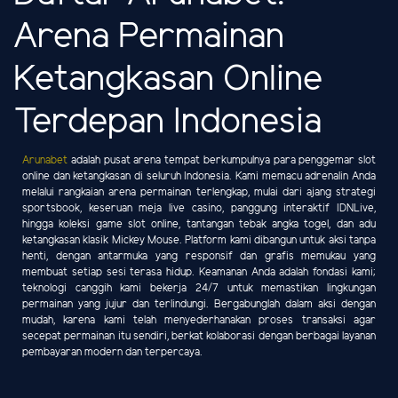
Arena Permainan
Ketangkasan Online
Terdepan Indonesia
Arunabet
adalah pusat arena tempat berkumpulnya para penggemar slot
online dan ketangkasan di seluruh Indonesia. Kami memacu adrenalin Anda
melalui rangkaian arena permainan terlengkap, mulai dari ajang strategi
sportsbook, keseruan meja live casino, panggung interaktif IDNLive,
hingga koleksi game slot online, tantangan tebak angka togel, dan adu
ketangkasan klasik Mickey Mouse. Platform kami dibangun untuk aksi tanpa
henti, dengan antarmuka yang responsif dan grafis memukau yang
membuat setiap sesi terasa hidup. Keamanan Anda adalah fondasi kami;
teknologi canggih kami bekerja 24/7 untuk memastikan lingkungan
permainan yang jujur dan terlindungi. Bergabunglah dalam aksi dengan
mudah, karena kami telah menyederhanakan proses transaksi agar
secepat permainan itu sendiri, berkat kolaborasi dengan berbagai layanan
pembayaran modern dan terpercaya.