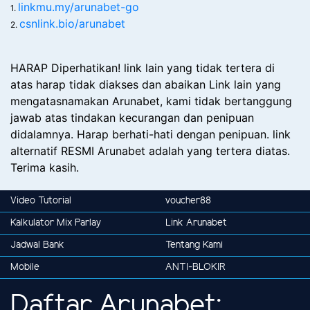
linkmu.my/arunabet-go
1.
csnlink.bio/arunabet
2.
HARAP Diperhatikan! link lain yang tidak tertera di
atas harap tidak diakses dan abaikan Link lain yang
mengatasnamakan Arunabet, kami tidak bertanggung
jawab atas tindakan kecurangan dan penipuan
didalamnya. Harap berhati-hati dengan penipuan. link
alternatif RESMI Arunabet adalah yang tertera diatas.
Terima kasih.
Video Tutorial
voucher88
Kalkulator Mix Parlay
Link Arunabet
Jadwal Bank
Tentang Kami
Mobile
ANTI-BLOKIR
Daftar Arunabet: