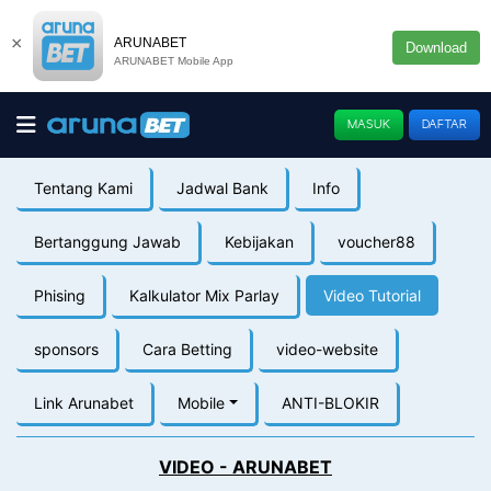
×
ARUNABET
Download
ARUNABET Mobile App
MASUK
DAFTAR
Tentang Kami
Jadwal Bank
Info
Bertanggung Jawab
Kebijakan
voucher88
Phising
Kalkulator Mix Parlay
Video Tutorial
sponsors
Cara Betting
video-website
Link Arunabet
Mobile
ANTI-BLOKIR
VIDEO - ARUNABET