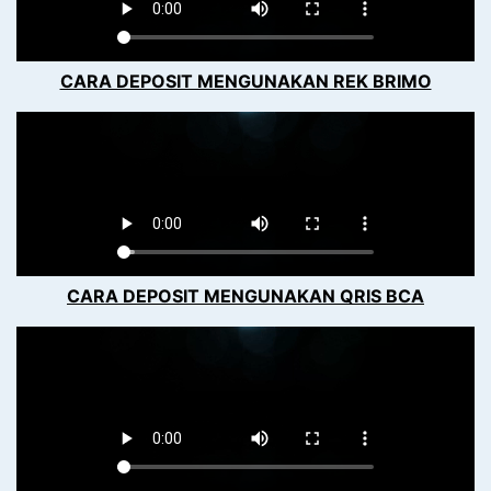
CARA DEPOSIT MENGUNAKAN REK BRIMO
CARA DEPOSIT MENGUNAKAN QRIS BCA