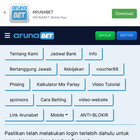
×
ARUNABET
Download
ARUNABET Mobile App
MASUK
DAFTAR
Tentang Kami
Jadwal Bank
Info
Bertanggung Jawab
Kebijakan
voucher88
Phising
Kalkulator Mix Parlay
Video Tutorial
sponsors
Cara Betting
video-website
Link Arunabet
Mobile
ANTI-BLOKIR
Pastikan telah melakukan login terlebih dahulu untuk