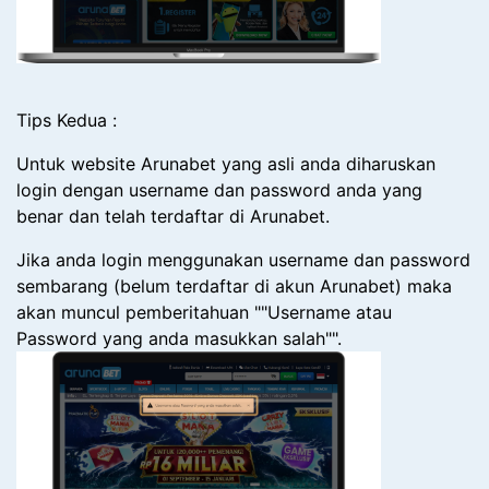
Tips Kedua :
Untuk website Arunabet yang asli anda diharuskan
login dengan username dan password anda yang
benar dan telah terdaftar di Arunabet.
Jika anda login menggunakan username dan password
sembarang (belum terdaftar di akun Arunabet) maka
akan muncul pemberitahuan ""Username atau
Password yang anda masukkan salah"".