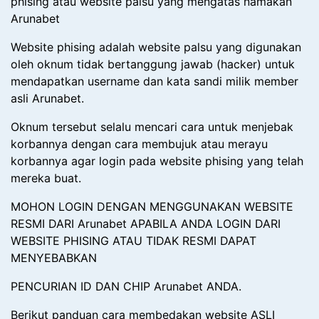
phising atau website palsu yang mengatas namakan
Arunabet
Website phising adalah website palsu yang digunakan
oleh oknum tidak bertanggung jawab (hacker) untuk
mendapatkan username dan kata sandi milik member
asli Arunabet.
Oknum tersebut selalu mencari cara untuk menjebak
korbannya dengan cara membujuk atau merayu
korbannya agar login pada website phising yang telah
mereka buat.
MOHON LOGIN DENGAN MENGGUNAKAN WEBSITE
RESMI DARI Arunabet APABILA ANDA LOGIN DARI
WEBSITE PHISING ATAU TIDAK RESMI DAPAT
MENYEBABKAN
PENCURIAN ID DAN CHIP Arunabet ANDA.
Berikut panduan cara membedakan website ASLI