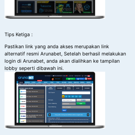
Tips Ketiga :
Pastikan link yang anda akses merupakan link
alternatif resmi Arunabet, Setelah berhasil melakukan
login di Arunabet, anda akan dialihkan ke tampilan
lobby seperti dibawah ini.