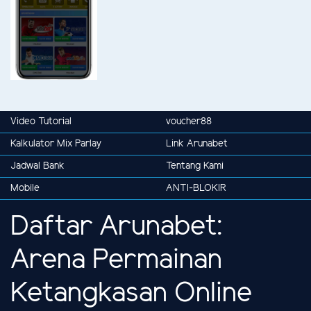
Video Tutorial
voucher88
Kalkulator Mix Parlay
Link Arunabet
Jadwal Bank
Tentang Kami
Mobile
ANTI-BLOKIR
Daftar Arunabet:
Arena Permainan
Ketangkasan Online