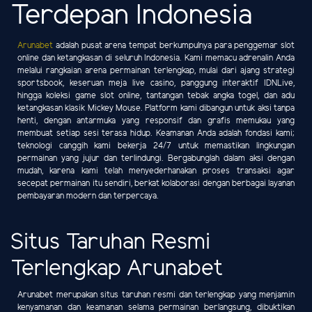
Terdepan Indonesia
Arunabet
adalah pusat arena tempat berkumpulnya para penggemar slot
online dan ketangkasan di seluruh Indonesia. Kami memacu adrenalin Anda
melalui rangkaian arena permainan terlengkap, mulai dari ajang strategi
sportsbook, keseruan meja live casino, panggung interaktif IDNLive,
hingga koleksi game slot online, tantangan tebak angka togel, dan adu
ketangkasan klasik Mickey Mouse. Platform kami dibangun untuk aksi tanpa
henti, dengan antarmuka yang responsif dan grafis memukau yang
membuat setiap sesi terasa hidup. Keamanan Anda adalah fondasi kami;
teknologi canggih kami bekerja 24/7 untuk memastikan lingkungan
permainan yang jujur dan terlindungi. Bergabunglah dalam aksi dengan
mudah, karena kami telah menyederhanakan proses transaksi agar
secepat permainan itu sendiri, berkat kolaborasi dengan berbagai layanan
pembayaran modern dan terpercaya.
Situs Taruhan Resmi
Terlengkap Arunabet
Arunabet merupakan situs taruhan resmi dan terlengkap yang menjamin
kenyamanan dan keamanan selama permainan berlangsung, dibuktikan